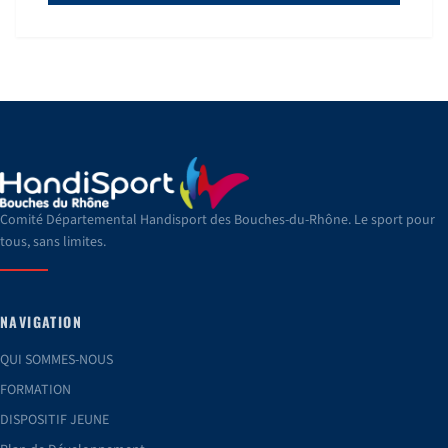
Comité Départemental Handisport des Bouches-du-Rhône. Le sport pour
tous, sans limites.
NAVIGATION
QUI SOMMES-NOUS
FORMATION
DISPOSITIF JEUNE