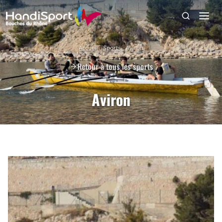
Accueil
Sports
Aviron
Rechercher sur le site
Retour à tous les sports
Aviron